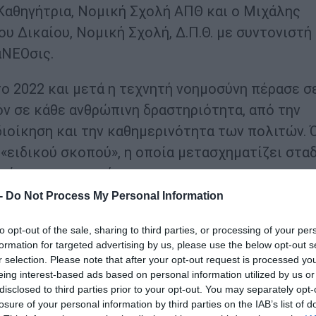
 Καθηγήτρια, Νομική Σχολή ΑΠΘ και ο Μιχάλης
 Δικαίου, Νομική Σχολή, Δ.Π.Θ. με συντονιστή
αΝΕΟσις.
ο 2022 και μετά η τεχνητή νοημοσύνη πέρασε σε
ν σε κάθε ανθρώπινη δραστηριότητα, από την
διοίκηση και την καθημερινότητα των πολιτών.
 «ειδικού σκοπού», η οποία μετασχηματίζει στα
νίες και οι αγορές.
 -
Do Not Process My Personal Information
κά με κάθε μεγάλη τεχνολογική επανάσταση, έτσ
ες όσο και κινδύνους. Παρά το γεγονός ότι μέχ
to opt-out of the sale, sharing to third parties, or processing of your per
formation for targeted advertising by us, please use the below opt-out s
αι θετικό, ιδιαίτερα στην παραγωγικότητα και
r selection. Please note that after your opt-out request is processed y
υν ανοιχτά ζητήματα που σχετίζονται με την α
eing interest-based ads based on personal information utilized by us or
disclosed to third parties prior to your opt-out. You may separately opt-
σεων από αλγοριθμικά συστήματα αλλά και τη λ
losure of your personal information by third parties on the IAB’s list of
πινο έλεγχο.