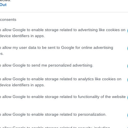
είς δικαστικές αποφάσεις, σφάλματα στην
Out
ματα δεοντολογίας και διαφάνειας. Για τον λόγ
ήρας της Δικαιοσύνης πρέπει να παραμείνει
consents
κτεταμένης τεχνολογικής εξέλιξης.
o allow Google to enable storage related to advertising like cookies on
evice identifiers in apps.
 ζητήματος, υποστήριξε ότι οι νέες ρυθμίσεις
o allow my user data to be sent to Google for online advertising
αι διαχρονικές, ώστε να μην απαξιωθούν γρήγορ
s.
πως είπε, οι θεμελιώδεις αρχές του κράτους
έπει να αποτελέσουν τη βάση κάθε νέας
to allow Google to send me personalized advertising.
o allow Google to enable storage related to analytics like cookies on
evice identifiers in apps.
γμα διαθέτει ήδη την απαραίτητη ευελιξία ώστε
 ανταποκρίνεται στις νέες τεχνολογικές
o allow Google to enable storage related to functionality of the website
ήτηση για μια ειδική συνταγματική διάταξη που
μη και αναγκαία.
o allow Google to enable storage related to personalization.
o allow Google to enable storage related to security, including