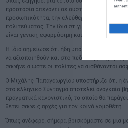
Όπως εξήγησε, μια τέτοια διάταξη θα μπορού
authenti
προστασία απέναντι σε συστήματα τεχνητής 
προσωπικότητα, την ελεύθερη βούληση ή ακόμ
πολιτεύματος. Την ίδια στιγμή, επεσήμανε ότ
είναι γενική, εφαρμόσιμη και διαχρονική.
Η ίδια σημείωσε ότι ήδη υπάρχουν στο ισχύο
να αξιοποιηθούν και στο πεδίο της τεχνητής
σαφήνεια ώστε οι πολίτες να αισθάνονται ασ
Ο Μιχάλης Παπαγεωργίου υποστήριξε ότι η έν
στο ελληνικό Σύνταγμα αποτελεί αναγκαίο βή
πραγματικά κανονιστικό, το οποίο θα παράγει 
θέτει σαφείς αρχές για τον κοινό νομοθέτη.
Όπως ανέφερε, σήμερα βρισκόμαστε σε μια μ