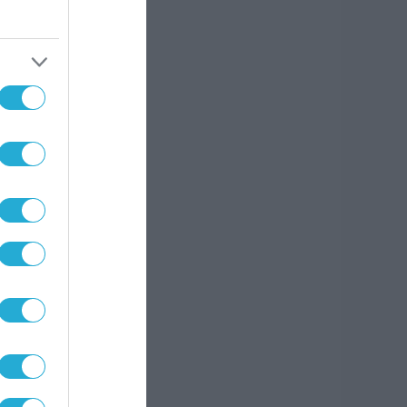
ο
α από
,
 θα