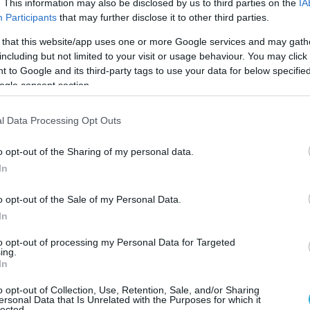
. This information may also be disclosed by us to third parties on the
IA
Participants
that may further disclose it to other third parties.
νεξέλεγκτης αλγοριθμικής διακυβέρνησης, τονίζ
 that this website/app uses one or more Google services and may gath
ρα ποια όρια θα θέσει στη χρήση της τεχνητής
including but not limited to your visit or usage behaviour. You may click 
 to Google and its third-party tags to use your data for below specifi
ις. Όπως είπε χαρακτηριστικά, «αν αυτά τα ζητ
ogle consent section.
αι θεσμικό πλαίσιο, θα αναγκαζόμαστε στο μέλ
ερημένα προβλήματα που θα έχουν ήδη
l Data Processing Opt Outs
o opt-out of the Sharing of my personal data.
In
ρήση της τεχνητής νοημοσύνης στον χώρο της
γία ήδη αξιοποιείται διεθνώς και αναμένεται να
o opt-out of the Sale of my Personal Data.
ικαστικών συστημάτων. Όπως ανέφερε, η τεχνητ
In
νση των διαδικασιών, στην καλύτερη οργάνωση 
to opt-out of processing my Personal Data for Targeted
ing.
εξαγωγή δικαστικών ερευνών.
In
βολική εξάρτηση από αλγοριθμικά συστήματα εν
o opt-out of Collection, Use, Retention, Sale, and/or Sharing
ersonal Data that Is Unrelated with the Purposes for which it
lected.