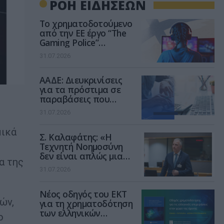
ΡΟΗ ΕΙΔΗΣΕΩΝ
Το χρηματοδοτούμενο
από την ΕΕ έργο “The
Gaming Police”
ενισχύει την ασφάλεια
31.07.2026
των παιδιών στο
διαδίκτυο
ΑΑΔΕ: Διευκρινίσεις
για τα πρόστιμα σε
παραβάσεις που
αφορούν τους ΦΗΜ
31.07.2026
μικά
Σ. Καλαφάτης: «Η
Τεχνητή Νοημοσύνη
δεν είναι απλώς μια
α της
νέα τεχνολογία, είναι
31.07.2026
μια νέα βιομηχανική
επανάσταση»
Νέος οδηγός του ΕΚΤ
ών,
για τη χρηματοδότηση
των ελληνικών
ο
επιχειρήσεων στον