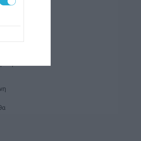
ην
ι να
ρούν
σμική
νη
θα