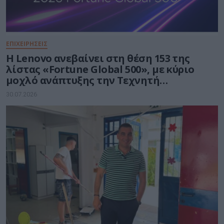
ΕΠΙΧΕΙΡΗΣΕΙΣ
Η Lenovo ανεβαίνει στη θέση 153 της
λίστας «Fortune Global 500», με κύριο
μοχλό ανάπτυξης την Τεχνητή
Νοημοσύνη
30.07.2026