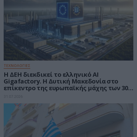
ΤΕΧΝΟΛΟΓΙΕΣ
Η ΔΕΗ διεκδικεί το ελληνικό AI
Gigafactory. Η Δυτική Μακεδονία στο
επίκεντρο της ευρωπαϊκής μάχης των 30
δισ. ευρώ για την Τεχνητή Νοημοσύνη
31.07.2026