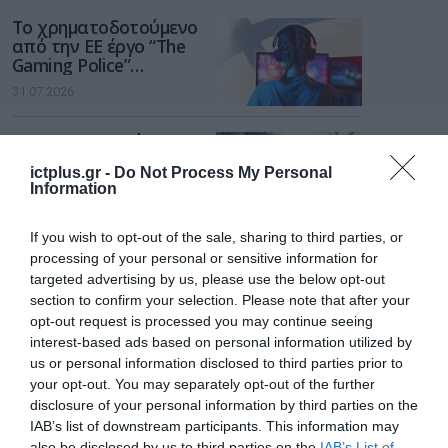
Το χρηματοδοτούμενο
από την ΕΕ έργο “The
Gaming Police”
ενισχύει την ασφάλεια
31.07.2026
των παιδιών στο
διαδίκτυο
ΑΑΔΕ: Διευκρινίσεις
για τα πρόστιμα σε
ictplus.gr -
Do Not Process My Personal
παραβάσεις που
Information
αφορούν τους ΦΗΜ
31.07.2026
If you wish to opt-out of the sale, sharing to third parties, or
Σ. Καλαφάτης: «Η
processing of your personal or sensitive information for
Τεχνητή Νοημοσύνη
targeted advertising by us, please use the below opt-out
δεν είναι απλώς μια
section to confirm your selection. Please note that after your
νέα τεχνολογία, είναι
31.07.2026
opt-out request is processed you may continue seeing
μια νέα βιομηχανική
interest-based ads based on personal information utilized by
επανάσταση»
us or personal information disclosed to third parties prior to
Νέος οδηγός του ΕΚΤ
your opt-out. You may separately opt-out of the further
για τη χρηματοδότηση
των ελληνικών
disclosure of your personal information by third parties on the
επιχειρήσεων στον
IAB’s list of downstream participants. This information may
31.07.2026
χώρο της άμυνας
also be disclosed by us to third parties on the
IAB’s List of