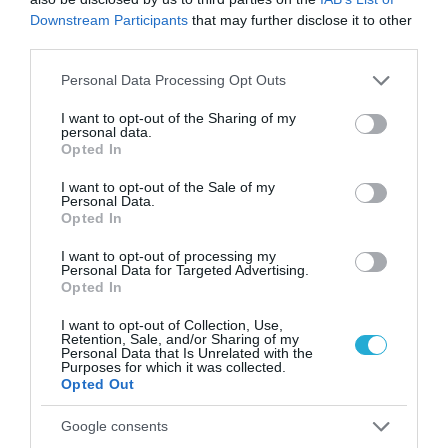
Downstream Participants
that may further disclose it to other
Η πιο ταξιδιάρικη
third parties.
βαλίτσα του φετινού
καλοκαιριού έχει την
Please note that this website/app uses one or more Google
Personal Data Processing Opt Outs
υπογραφή της Xiaomi
services and may gather and store information including but
31.07.2026
not limited to your visit or usage behaviour. You may click to
I want to opt-out of the Sharing of my
personal data.
grant or deny consent to Google and its third-party tags to
ΟΛΗ Η ΡΟΗ ΕΙΔΗΣΕΩΝ
Opted In
use your data for below specified purposes in below Google
consent section.
I want to opt-out of the Sale of my
Personal Data.
Opted In
I want to opt-out of processing my
Personal Data for Targeted Advertising.
Opted In
I want to opt-out of Collection, Use,
Retention, Sale, and/or Sharing of my
Personal Data that Is Unrelated with the
Purposes for which it was collected.
Opted Out
Google consents