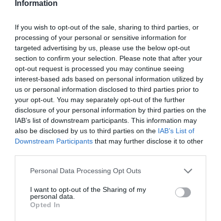
Information
μια νέα βιομηχανική
επανάσταση»
Νέος οδηγός του ΕΚΤ
If you wish to opt-out of the sale, sharing to third parties, or
για τη χρηματοδότηση
processing of your personal or sensitive information for
των ελληνικών
targeted advertising by us, please use the below opt-out
επιχειρήσεων στον
31.07.2026
section to confirm your selection. Please note that after your
χώρο της άμυνας
opt-out request is processed you may continue seeing
Η πιο ταξιδιάρικη
interest-based ads based on personal information utilized by
βαλίτσα του φετινού
us or personal information disclosed to third parties prior to
καλοκαιριού έχει την
your opt-out. You may separately opt-out of the further
υπογραφή της Xiaomi
disclosure of your personal information by third parties on the
31.07.2026
IAB’s list of downstream participants. This information may
also be disclosed by us to third parties on the
IAB’s List of
ΟΛΗ Η ΡΟΗ ΕΙΔΗΣΕΩΝ
Downstream Participants
that may further disclose it to other
third parties.
Please note that this website/app uses one or more Google
Personal Data Processing Opt Outs
services and may gather and store information including but
not limited to your visit or usage behaviour. You may click to
I want to opt-out of the Sharing of my
personal data.
grant or deny consent to Google and its third-party tags to
Opted In
use your data for below specified purposes in below Google
consent section.