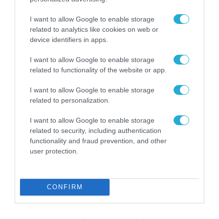
ΕΚΔΗΛΩΣΕΙΣ
I want to allow Google to enable storage
Η μαθητική startup «Enalion» στο
related to analytics like cookies on web or
Προεδρικό Μέγαρο μετά τη διάκριση στο
device identifiers in apps.
Gen-E 2026
I want to allow Google to enable storage
29.07.2026
related to functionality of the website or app.
I want to allow Google to enable storage
related to personalization.
I want to allow Google to enable storage
related to security, including authentication
functionality and fraud prevention, and other
user protection.
CONFIRM
ΥΛΙΚΟ-ΣΥΣΚΕΥΕΣ
Οι επαγγελματικοί εκτυπωτές της Canon