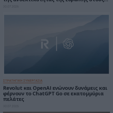
τομείς κυβερνοασφάλειας και ενέργειας
30.07.2026
ΣΤΡΑΤΗΓΙΚΗ ΣΥΝΕΡΓΑΣΙΑ
Revolut και OpenAI ενώνουν δυνάμεις και
φέρνουν το ChatGPT Go σε εκατομμύρια
πελάτες
30.07.2026