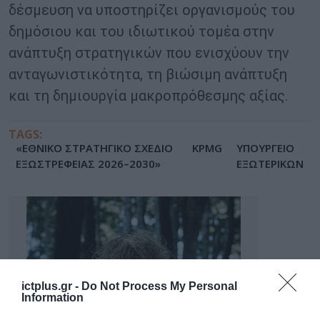
δέσμευση να υποστηρίζει οργανισμούς του
δημόσιου και του ιδιωτικού τομέα στην
ανάπτυξη στρατηγικών που ενισχύουν την
ανταγωνιστικότητα, τη βιώσιμη ανάπτυξη
και τη δημιουργία μακροπρόθεσμης αξίας.
TAGS:
«ΕΘΝΙΚΟ ΣΤΡΑΤΗΓΙΚΟ ΣΧΕΔΙΟ
KPMG
ΥΠΟΥΡΓΕΙΟ
ΕΞΩΣΤΡΕΦΕΙΑΣ 2026–2030»
ΕΞΩΤΕΡΙΚΩΝ
ictplus.gr -
Do Not Process My Personal
Information