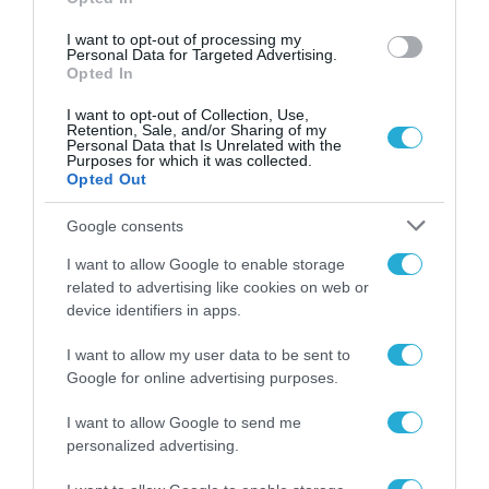
ΡΟΗ ΕΙΔΗΣΕΩΝ
I want to opt-out of processing my
Personal Data for Targeted Advertising.
Το χρηματοδοτούμενο
Opted In
από την ΕΕ έργο “The
Gaming Police”
I want to opt-out of Collection, Use,
ενισχύει την ασφάλεια
Retention, Sale, and/or Sharing of my
31.07.2026
των παιδιών στο
Personal Data that Is Unrelated with the
Purposes for which it was collected.
διαδίκτυο
Opted Out
ΑΑΔΕ: Διευκρινίσεις
για τα πρόστιμα σε
παραβάσεις που
Google consents
αφορούν τους ΦΗΜ
31.07.2026
I want to allow Google to enable storage
related to advertising like cookies on web or
Σ. Καλαφάτης: «Η
device identifiers in apps.
Τεχνητή Νοημοσύνη
δεν είναι απλώς μια
I want to allow my user data to be sent to
νέα τεχνολογία, είναι
Google for online advertising purposes.
31.07.2026
μια νέα βιομηχανική
επανάσταση»
I want to allow Google to send me
Νέος οδηγός του ΕΚΤ
personalized advertising.
για τη χρηματοδότηση
των ελληνικών