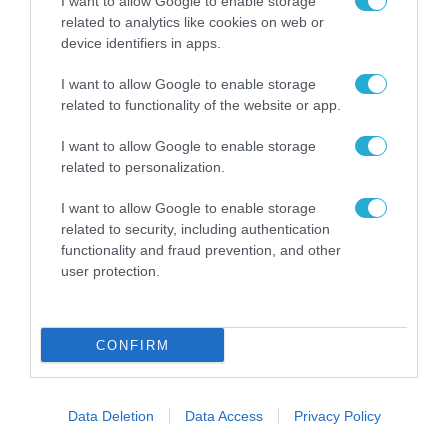
I want to allow Google to enable storage
επιχειρήσεων στον
31.07.2026
related to analytics like cookies on web or
χώρο της άμυνας
device identifiers in apps.
Η πιο ταξιδιάρικη
βαλίτσα του φετινού
I want to allow Google to enable storage
καλοκαιριού έχει την
related to functionality of the website or app.
υπογραφή της Xiaomi
31.07.2026
I want to allow Google to enable storage
related to personalization.
ΟΛΗ Η ΡΟΗ ΕΙΔΗΣΕΩΝ
I want to allow Google to enable storage
related to security, including authentication
functionality and fraud prevention, and other
user protection.
CONFIRM
Data Deletion
Data Access
Privacy Policy