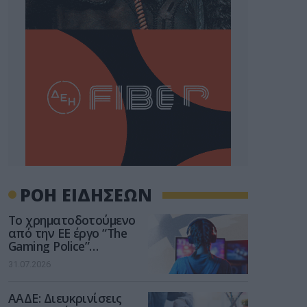
ΡΟΗ ΕΙΔΗΣΕΩΝ
Το χρηματοδοτούμενο
από την ΕΕ έργο “The
Gaming Police”
ενισχύει την ασφάλεια
31.07.2026
των παιδιών στο
διαδίκτυο
ΑΑΔΕ: Διευκρινίσεις