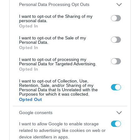
Please note that this website/app uses one or more Google
Personal Data Processing Opt Outs
Μια νέα γενιά τεχνολογιών Κέντρου
services and may gather and store information including but
not limited to your visit or usage behaviour. You may click to
I want to opt-out of the Sharing of my
Λειτουργιών Ασφάλειας (SOC) με τεχνητή
personal data.
grant or deny consent to Google and its third-party tags to
Opted In
νοημοσύνη θα σχεδιαστεί ώστε να
use your data for below specified purposes in below Google
consent section.
αντιμετωπίσει την αυξανόμενη κλίμακα και
I want to opt-out of the Sale of my
Personal Data.
πολυπλοκότητα των σύγχρονων
Opted In
περιβαλλόντων ανίχνευσης και απόκρισης.
I want to opt-out of processing my
Personal Data for Targeted Advertising.
Αντί να αντικαταστήσει απλώς τους
Opted In
αναλυτές με agents τεχνητής νοημοσύνης, η
I want to opt-out of Collection, Use,
ESET στοχεύει να επαναπροσδιορίσει ριζικά
Retention, Sale, and/or Sharing of my
Personal Data that Is Unrelated with the
τον τρόπο με τον οποίο επεξεργάζεται,
Purposes for which it was collected.
Opted Out
συσχετίζεται και γίνεται κατανοητή η
τηλεμετρία κυβερνοασφάλειας.
Google consents
I want to allow Google to enable storage
Το όραμα της εταιρείας είναι να καταστήσει
related to advertising like cookies on web or
device identifiers in apps.
την προηγμένη κυβερνοασφάλεια με τεχνητή