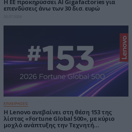
Η ΕΕ προκηρύσσει AI Gigafactories για
επενδύσεις άνω των 30 δισ. ευρώ
30.07.2026
ΕΠΙΧΕΙΡΗΣΕΙΣ
Η Lenovo ανεβαίνει στη θέση 153 της
λίστας «Fortune Global 500», με κύριο
μοχλό ανάπτυξης την Τεχνητή
Νοημοσύνη