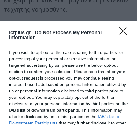
επιχειρηματικών εφαρμογών και μοντέλων
τεχνητής νοημοσύνης.
Παράλληλα, η εταιρεία κυβερνοασφάλειας θα
ictplus.gr -
Do Not Process My Personal
δημιουργήσει μηχανισμούς προστασίας σε
Information
επίπεδο δικτύου για την επικοινωνία μεταξύ
agents τεχνητής νοημοσύνης. Το ESET AI
If you wish to opt-out of the sale, sharing to third parties, or
processing of your personal or sensitive information for
Skills Checker, ένα δωρεάν εργαλείο που
targeted advertising by us, please use the below opt-out
παρουσιάστηκε στη Διάσκεψη RSAC 2026,
section to confirm your selection. Please note that after your
opt-out request is processed you may continue seeing
καθώς και οι αναβαθμισμένες εκδόσεις του
interest-based ads based on personal information utilized by
που έχουν ενσωματωθεί στα προϊόντα της
us or personal information disclosed to third parties prior to
ESET, έχουν σχεδιαστεί ειδικά για αυτό το
your opt-out. You may separately opt-out of the further
disclosure of your personal information by third parties on the
αναδυόμενο οικοσύστημα συστημάτων
IAB’s list of downstream participants. This information may
τεχνητής νοημοσύνης με agents.
also be disclosed by us to third parties on the
IAB’s List of
Downstream Participants
that may further disclose it to other
third parties.
Δημιουργία του νέου AI SOC