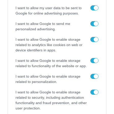
νοημοσύνη προσβάσιμη όχι μόνο σε μεγάλες
I want to allow my user data to be sent to
επιχειρήσεις, αλλά και σε μεσαίου και
Google for online advertising purposes.
μικρότερου μεγέθους οργανισμούς, μέσω
I want to allow Google to send me
τεχνολογιών προστασίας με υψηλό βαθμό
personalized advertising.
αυτοματοποίησης και εποπτείας.
I want to allow Google to enable storage
related to analytics like cookies on web or
«Η κυβερνοασφάλεια δεν μπορεί να
device identifiers in apps.
εξελίσσεται με την προσθήκη περισσότερων
I want to allow Google to enable storage
ειδοποιήσεων, περισσότερων πινάκων ελέγχου
related to functionality of the website or app.
και μεγαλύτερης πολυπλοκότητας»
, πρόσθεσε
I want to allow Google to enable storage
ο
Marko
.
«Ο κλάδος χρειάζεται ένα ακόμη
related to personalization.
σημαντικό άλμα προς τα εμπρός. Πιστεύουμε
I want to allow Google to enable storage
ότι η τεχνητή νοημοσύνη πρέπει να συμβάλει
related to security, including authentication
ώστε η κυβερνοασφάλεια να γίνει εύκολη και
functionality and fraud prevention, and other
user protection.
προσβάσιμη σε όλους».