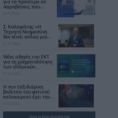
για τα πρόστιμα σε
παραβάσεις που
αφορούν τους ΦΗΜ
31.07.2026
Σ. Καλαφάτης: «Η
Τεχνητή Νοημοσύνη
δεν είναι απλώς μια
νέα τεχνολογία, είναι
31.07.2026
μια νέα βιομηχανική
επανάσταση»
Νέος οδηγός του ΕΚΤ
για τη χρηματοδότηση
των ελληνικών
επιχειρήσεων στον
31.07.2026
χώρο της άμυνας
Η πιο ταξιδιάρικη
βαλίτσα του φετινού
καλοκαιριού έχει την
υπογραφή της Xiaomi
31.07.2026
ΟΛΗ Η ΡΟΗ ΕΙΔΗΣΕΩΝ