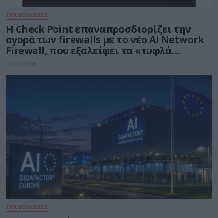
ΤΕΧΝΟΛΟΓΙΕΣ
Η Check Point επαναπροσδιορίζει την
αγορά των firewalls με το νέο AI Network
Firewall, που εξαλείφει τα «τυφλά
σημεία» της Τεχνητής Νοημοσύνης σε
30.07.2026
κάθε δίκτυο
ΤΕΧΝΟΛΟΓΙΕΣ