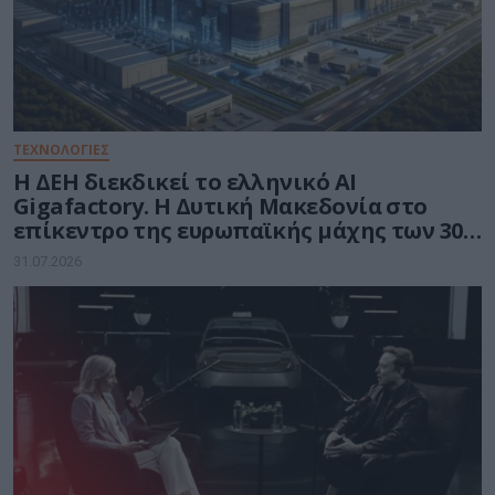
ΤΕΧΝΟΛΟΓΙΕΣ
Η ΔΕΗ διεκδικεί το ελληνικό AI
Gigafactory. Η Δυτική Μακεδονία στο
επίκεντρο της ευρωπαϊκής μάχης των 30
δισ. ευρώ για την Τεχνητή Νοημοσύνη
31.07.2026