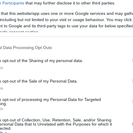
Participants
that may further disclose it to other third parties.
και μέλος του Διοικητικού Συμβουλίου του
Ομί
 that this website/app uses one or more Google services and may gath
κές θέσεις σε εταιρείες όπως οι
Singular Softwa
including but not limited to your visit or usage behaviour. You may click 
πτυχιακού Διπλώματος στη Διοίκηση Επιχειρήσ
 to Google and its third-party tags to use your data for below specifi
ogle consent section.
αι Πτυχίου Πληροφορικής (BSc Hons) από το
l Data Processing Opt Outs
γεωργίου εντάσσεται στη στρατηγική της Comsy
o opt-out of the Sharing of my personal data.
ιτάχυνση της αναπτυξιακής της πορείας στην Ελ
In
 των τριών δεκαετιών, εστιάζει στην αξιοποίησ
o opt-out of the Sale of my Personal Data.
φόρμα
Jaggle.
eu
, την ελληνική πλατφόρμα
low co
In
γών με ενσωματωμένες λειτουργίες
τεχνητής
to opt-out of processing my Personal Data for Targeted
ύνθεσης είναι η περαιτέρω ενδυνάμωση των
ing.
In
ys και η ανάδειξή της ως ηγέτιδας δύναμης σ
ς.
o opt-out of Collection, Use, Retention, Sale, and/or Sharing
ersonal Data that Is Unrelated with the Purposes for which it
lected.