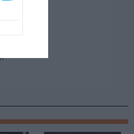
 με
ξία
ης