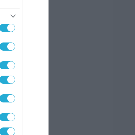
ας και
ουμε
ας
msys
σχυρή