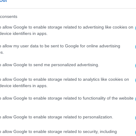
Out
consents
βάνω τη θέση του
Διευθύνοντος Συμβούλου της
ή και επιτυχημένη πορεία στον χώρο της τεχνολογί
o allow Google to enable storage related to advertising like cookies on
evice identifiers in apps.
ι είναι τιμή μου να συμβάλω στη συνέχιση και
o allow my user data to be sent to Google for online advertising
s.
κή ομάδα και όλους τους εργαζομένους, να ενισχύσ
to allow Google to send me personalized advertising.
αι τη βιώσιμη ανάπτυξη
της εταιρείας, αξιοποιώντ
le.
eu
και η οποία αναδεικνύει τη δέσμευση της Co
o allow Google to enable storage related to analytics like cookies on
evice identifiers in apps.
o allow Google to enable storage related to functionality of the website
ες προς τον Πρόεδρο, κ. Βασίλη Γαλάκο
, για την
του και το όραμά του για την Comsys αποτελούν ι
o allow Google to enable storage related to personalization.
o allow Google to enable storage related to security, including