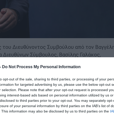
ς του Διευθύνοντος Συμβούλου από τον Βαγγέλ
ρα Διευθύνων Σύμβουλος, Βασίλης Γαλάκος,
 αλλαγή σηματοδοτεί την εξέλιξη της διοικητι
 -
Do Not Process My Personal Information
κής της ανάπτυξης στην ελληνική και διεθνή αγ
to opt-out of the sale, sharing to third parties, or processing of your per
ερα από 30 χρόνια εμπειρίας στον χώρο της
formation for targeted advertising by us, please use the below opt-out s
μικού, έχοντας διατελέσει σε ανώτατες διοικη
r selection. Please note that after your opt-out request is processed y
eing interest-based ads based on personal information utilized by us or
ριν την ένταξή του στην
Comsys
, διετέλεσε
disclosed to third parties prior to your opt-out. You may separately opt-
κορυφαίου παρόχου υπηρεσιών ηλεκτρονικής
losure of your personal information by third parties on the IAB’s list of
. This information may also be disclosed by us to third parties on the
IA
η του
Technology Director
στην
PwC.
Για περισσ