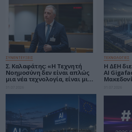
ΣΥΝΕΝΤΕΥΞΕΙΣ
ΤΕΧΝΟΛΟΓΙΕΣ
Σ. Καλαφάτης: «Η Τεχνητή
Η ΔΕΗ διε
Νοημοσύνη δεν είναι απλώς
AI Gigafa
μια νέα τεχνολογία, είναι μια
Μακεδονί
νέα βιομηχανική
ευρωπαϊκ
31.07.2026
31.07.2026
επανάσταση»
ευρώ για
Νοημοσύ