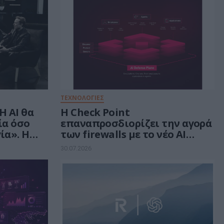
ΤΕΧΝΟΛΟΓΙΕΣ
Η AI θα
Η Check Point
ία όσο
επαναπροσδιορίζει την αγορά
ία». Η
των firewalls με το νέο AI
οσύνης
Network Firewall, που
30.07.2026
εξαλείφει τα «τυφλά σημεία»
της Τεχνητής Νοημοσύνης σε
κάθε δίκτυο