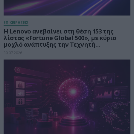
ΕΠΙΧΕΙΡΗΣΕΙΣ
Η Lenovo ανεβαίνει στη θέση 153 της
λίστας «Fortune Global 500», με κύριο
μοχλό ανάπτυξης την Τεχνητή
Νοημοσύνη
30.07.2026