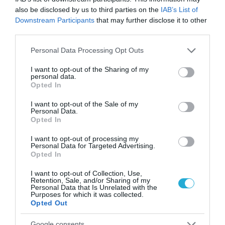
31.07.2026
χώρο της άμυνας
also be disclosed by us to third parties on the
IAB’s List of
Downstream Participants
that may further disclose it to other
Η πιο ταξιδιάρικη
third parties.
βαλίτσα του φετινού
καλοκαιριού έχει την
Please note that this website/app uses one or more Google
Personal Data Processing Opt Outs
υπογραφή της Xiaomi
services and may gather and store information including but
31.07.2026
not limited to your visit or usage behaviour. You may click to
I want to opt-out of the Sharing of my
personal data.
grant or deny consent to Google and its third-party tags to
ΟΛΗ Η ΡΟΗ ΕΙΔΗΣΕΩΝ
Opted In
use your data for below specified purposes in below Google
consent section.
I want to opt-out of the Sale of my
Personal Data.
Opted In
I want to opt-out of processing my
Personal Data for Targeted Advertising.
Opted In
I want to opt-out of Collection, Use,
Retention, Sale, and/or Sharing of my
Personal Data that Is Unrelated with the
Purposes for which it was collected.
Opted Out
Google consents