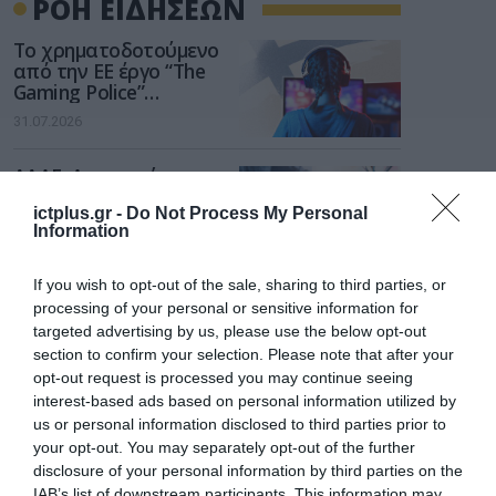
ΡΟΗ ΕΙΔΗΣΕΩΝ
Το χρηματοδοτούμενο
από την ΕΕ έργο “The
Gaming Police”
ενισχύει την ασφάλεια
31.07.2026
των παιδιών στο
διαδίκτυο
ΑΑΔΕ: Διευκρινίσεις
για τα πρόστιμα σε
ictplus.gr -
Do Not Process My Personal
παραβάσεις που
Information
αφορούν τους ΦΗΜ
31.07.2026
If you wish to opt-out of the sale, sharing to third parties, or
Σ. Καλαφάτης: «Η
processing of your personal or sensitive information for
Τεχνητή Νοημοσύνη
targeted advertising by us, please use the below opt-out
δεν είναι απλώς μια
section to confirm your selection. Please note that after your
νέα τεχνολογία, είναι
31.07.2026
opt-out request is processed you may continue seeing
μια νέα βιομηχανική
interest-based ads based on personal information utilized by
επανάσταση»
us or personal information disclosed to third parties prior to
Νέος οδηγός του ΕΚΤ
για τη χρηματοδότηση
your opt-out. You may separately opt-out of the further
των ελληνικών
disclosure of your personal information by third parties on the
επιχειρήσεων στον
IAB’s list of downstream participants. This information may