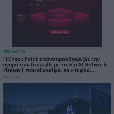
ΤΕΧΝΟΛΟΓΙΕΣ
Η Check Point επαναπροσδιορίζει την
αγορά των firewalls με το νέο AI Network
Firewall, που εξαλείφει τα «τυφλά
σημεία» της Τεχνητής Νοημοσύνης σε
30.07.2026
κάθε δίκτυο