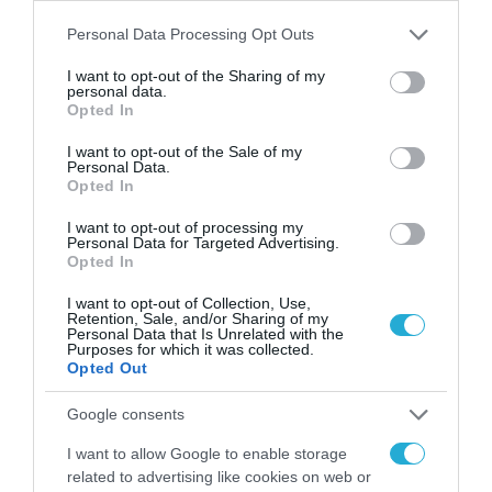
τις σχετικές
ανακοινώσεις της
Google
εδώ
.
Please note that this website/app uses one or more Google
Personal Data Processing Opt Outs
services and may gather and store information including but
not limited to your visit or usage behaviour. You may click to
I want to opt-out of the Sharing of my
TAGS:
GEMINI
GOOGLE I/O 2026
personal data.
grant or deny consent to Google and its third-party tags to
Opted In
use your data for below specified purposes in below Google
consent section.
I want to opt-out of the Sale of my
Personal Data.
Opted In
I want to opt-out of processing my
Personal Data for Targeted Advertising.
Opted In
I want to opt-out of Collection, Use,
Retention, Sale, and/or Sharing of my
Personal Data that Is Unrelated with the
Purposes for which it was collected.
Opted Out
Google consents
I want to allow Google to enable storage
related to advertising like cookies on web or