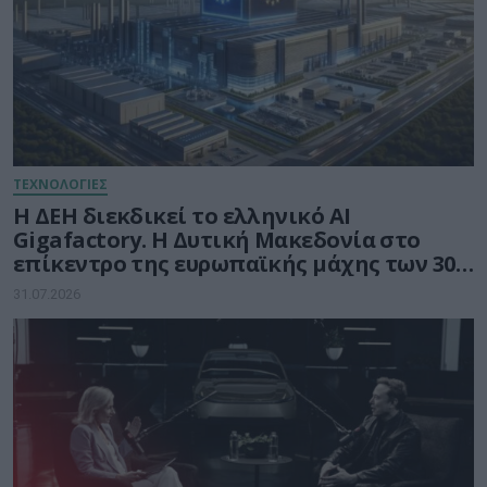
ΤΕΧΝΟΛΟΓΙΕΣ
Η ΔΕΗ διεκδικεί το ελληνικό AI
Gigafactory. Η Δυτική Μακεδονία στο
επίκεντρο της ευρωπαϊκής μάχης των 30
δισ. ευρώ για την Τεχνητή Νοημοσύνη
31.07.2026