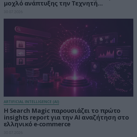
μοχλό ανάπτυξης την Τεχνητή
Νοημοσύνη
30.07.2026
ARTIFICIAL INTELLIGENCE (AI)
Η Search Magic παρουσιάζει το πρώτο
insights report για την AI αναζήτηση στο
ελληνικό e-commerce
30.07.2026