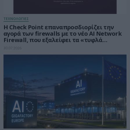
ΤΕΧΝΟΛΟΓΙΕΣ
Η Check Point επαναπροσδιορίζει την
αγορά των firewalls με το νέο AI Network
Firewall, που εξαλείφει τα «τυφλά
σημεία» της Τεχνητής Νοημοσύνης σε
30.07.2026
κάθε δίκτυο