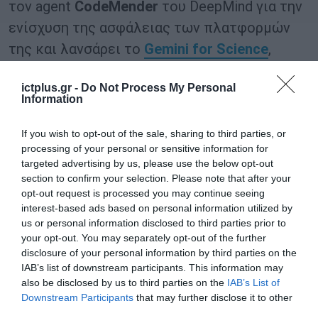
τον
agent
CodeMender
του
DeepMind
για την
ενίσχυση της ασφάλειας των πλατφορμών
της και λανσάρει το
Gemini for Science
,
προσφέροντας στους ερευνητές τα
ictplus.gr -
Do Not Process My Personal
κατάλληλα εργαλεία Τεχνητής Νοημοσύνης
Information
που χρειάζονται για να επιταχύνουν το έργο
τους.
If you wish to opt-out of the sale, sharing to third parties, or
processing of your personal or sensitive information for
targeted advertising by us, please use the below opt-out
Η
Google
είναι ενθουσιασμένη καθώς βλέπει
section to confirm your selection. Please note that after your
πώς όλο αυτό θα ανοίξει νέους δρόμους για
opt-out request is processed you may continue seeing
interest-based ads based on personal information utilized by
να επιταχύνει την αποστολή της και να
us or personal information disclosed to third parties prior to
μετασχηματίσει τα προϊόντα της, ώστε να
your opt-out. You may separately opt-out of the further
γίνουν ουσιαστικά πιο χρήσιμα
για όλους,
disclosure of your personal information by third parties on the
IAB’s list of downstream participants. This information may
όπου κι αν βρίσκονται.
also be disclosed by us to third parties on the
IAB’s List of
Downstream Participants
that may further disclose it to other
Μπορείτε να δείτε συγκεντρωμένες όλες
third parties.