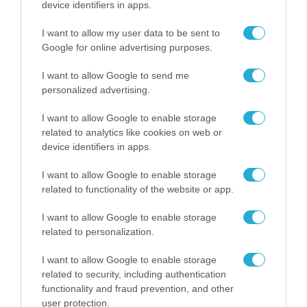
device identifiers in apps.
I want to allow my user data to be sent to
Google for online advertising purposes.
I want to allow Google to send me
personalized advertising.
I want to allow Google to enable storage
related to analytics like cookies on web or
device identifiers in apps.
I want to allow Google to enable storage
related to functionality of the website or app.
ΡΟΗ ΕΙΔΗΣΕΩΝ
I want to allow Google to enable storage
related to personalization.
Το χρηματοδοτούμενο
από την ΕΕ έργο “The
I want to allow Google to enable storage
Gaming Police”
related to security, including authentication
ενισχύει την ασφάλεια
31.07.2026
functionality and fraud prevention, and other
των παιδιών στο
user protection.