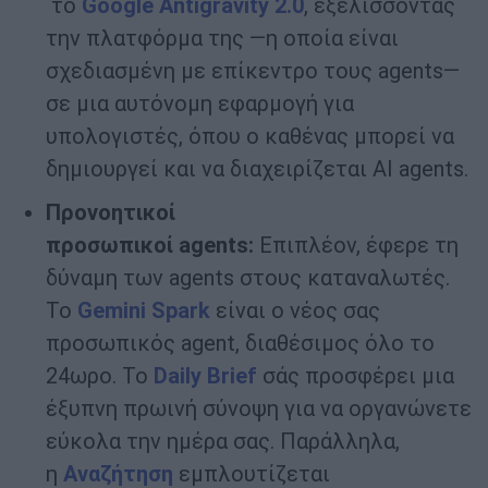
το
Google Antigravity
2.0
, εξελίσσοντας
την πλατφόρμα της —η οποία είναι
σχεδιασμένη με επίκεντρο τους
agents
—
σε μια αυτόνομη εφαρμογή για
υπολογιστές, όπου ο καθένας μπορεί να
δημιουργεί και να διαχειρίζεται
AI agents
.
Προνοητικοί
προσωπικοί
agents
:
Επιπλέον, έφερε τη
δύναμη των
agents
στους καταναλωτές.
Το
Gemini Spark
είναι ο νέος σας
προσωπικός
agent
, διαθέσιμος όλο το
24ωρο. Το
Daily Brief
σάς προσφέρει μια
έξυπνη πρωινή σύνοψη για να οργανώνετε
εύκολα την ημέρα σας. Παράλληλα,
η
Αναζήτηση
εμπλουτίζεται