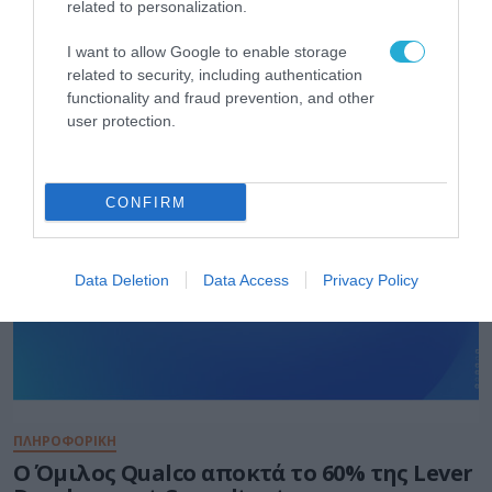
related to personalization.
I want to allow Google to enable storage
related to security, including authentication
functionality and fraud prevention, and other
ΕΞΑΓΟΡΕΣ - ΣΥΓΧΩΝΕΥΣΕΙΣ
user protection.
CONFIRM
Data Deletion
Data Access
Privacy Policy
ΠΛΗΡΟΦΟΡΙΚΗ
Ο Όμιλος Qualco αποκτά το 60% της Lever