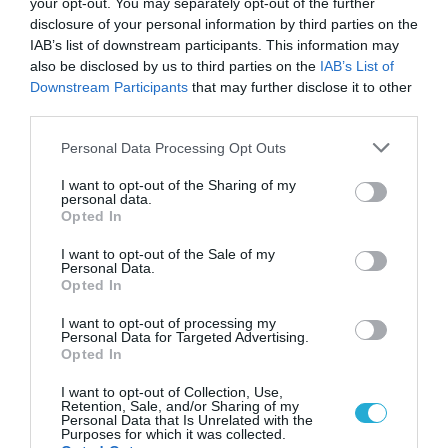
your opt-out. You may separately opt-out of the further
disclosure of your personal information by third parties on the
ΡΟΗ ΕΙΔΗΣΕΩΝ
IAB’s list of downstream participants. This information may
also be disclosed by us to third parties on the
IAB’s List of
Το χρηματοδοτούμενο
Downstream Participants
that may further disclose it to other
από την ΕΕ έργο “The
third parties.
Gaming Police”
ενισχύει την ασφάλεια
Please note that this website/app uses one or more Google
Personal Data Processing Opt Outs
31.07.2026
των παιδιών στο
services and may gather and store information including but
διαδίκτυο
not limited to your visit or usage behaviour. You may click to
I want to opt-out of the Sharing of my
ΑΑΔΕ: Διευκρινίσεις
personal data.
grant or deny consent to Google and its third-party tags to
Opted In
για τα πρόστιμα σε
use your data for below specified purposes in below Google
παραβάσεις που
consent section.
I want to opt-out of the Sale of my
αφορούν τους ΦΗΜ
31.07.2026
Personal Data.
Opted In
Σ. Καλαφάτης: «Η
I want to opt-out of processing my
Τεχνητή Νοημοσύνη
Personal Data for Targeted Advertising.
δεν είναι απλώς μια
Opted In
νέα τεχνολογία, είναι
31.07.2026
μια νέα βιομηχανική
I want to opt-out of Collection, Use,
Retention, Sale, and/or Sharing of my
επανάσταση»
Personal Data that Is Unrelated with the
Νέος οδηγός του ΕΚΤ
Purposes for which it was collected.