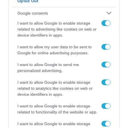
για τη χρηματοδότηση
Opted Out
των ελληνικών
επιχειρήσεων στον
Google consents
31.07.2026
χώρο της άμυνας
I want to allow Google to enable storage
Η πιο ταξιδιάρικη
related to advertising like cookies on web or
βαλίτσα του φετινού
device identifiers in apps.
καλοκαιριού έχει την
υπογραφή της Xiaomi
31.07.2026
I want to allow my user data to be sent to
Google for online advertising purposes.
ΟΛΗ Η ΡΟΗ ΕΙΔΗΣΕΩΝ
I want to allow Google to send me
personalized advertising.
I want to allow Google to enable storage
related to analytics like cookies on web or
device identifiers in apps.
I want to allow Google to enable storage
related to functionality of the website or app.
I want to allow Google to enable storage