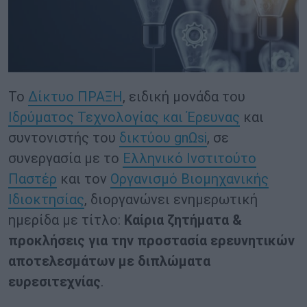
Το
Δίκτυο ΠΡΑΞΗ
, ειδική μονάδα του
Ιδρύματος Τεχνολογίας και Έρευνας
και
συντονιστής του
δικτύου gnΩsi
, σε
συνεργασία με το
Ελληνικό Ινστιτούτο
Παστέρ
και τον
Οργανισμό Βιομηχανικής
Ιδιοκτησίας
, διοργανώνει ενημερωτική
ημερίδα με τίτλο:
Καίρια ζητήματα &
προκλήσεις για την προστασία ερευνητικών
αποτελεσμάτων με διπλώματα
ευρεσιτεχνίας
.