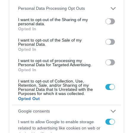
Please note that this website/app uses one or more Google
Personal Data Processing Opt Outs
ΟΛΗ Η ΡΟΗ ΕΙΔΗΣΕΩΝ
services and may gather and store information including but
not limited to your visit or usage behaviour. You may click to
I want to opt-out of the Sharing of my
personal data.
grant or deny consent to Google and its third-party tags to
Opted In
use your data for below specified purposes in below Google
consent section.
I want to opt-out of the Sale of my
Personal Data.
Opted In
I want to opt-out of processing my
Personal Data for Targeted Advertising.
Opted In
I want to opt-out of Collection, Use,
Retention, Sale, and/or Sharing of my
Personal Data that Is Unrelated with the
Purposes for which it was collected.
Opted Out
Google consents
ΕΚΔΗΛΩΣΕΙΣ
I want to allow Google to enable storage
related to advertising like cookies on web or