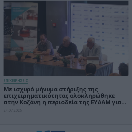
ΕΠΙΧΕΙΡΗΣΕΙΣ
Με ισχυρό μήνυμα στήριξης της
επιχειρηματικότητας ολοκληρώθηκε
στην Κοζάνη η περιοδεία της ΕΥΔΑΜ για
τις νέες δράσεις ύψους 140 εκατ. ευρώ
24.07.2026