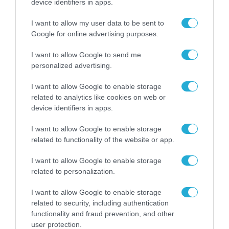
device identifiers in apps.
I want to allow my user data to be sent to
Google for online advertising purposes.
I want to allow Google to send me
personalized advertising.
I want to allow Google to enable storage
related to analytics like cookies on web or
device identifiers in apps.
ΕΚΔΗΛΩΣΕΙΣ METATEAM | TEAMWORKS
I want to allow Google to enable storage
e-Government Forum: Στις 14 Οκτωβρίου η
related to functionality of the website or app.
μεγάλη συνάντηση της Ψηφιακής
Διακυβέρνησης στην εποχή μετά το RRF
I want to allow Google to enable storage
related to personalization.
31.07.2026
I want to allow Google to enable storage
related to security, including authentication
functionality and fraud prevention, and other
user protection.