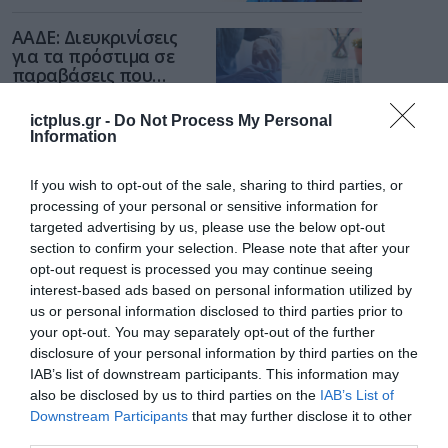
διαδίκτυο
ΑΑΔΕ: Διευκρινίσεις
για τα πρόστιμα σε
παραβάσεις που
αφορούν τους ΦΗΜ
31.07.2026
ictplus.gr -
Do Not Process My Personal
Information
Σ. Καλαφάτης: «Η
Τεχνητή Νοημοσύνη
If you wish to opt-out of the sale, sharing to third parties, or
δεν είναι απλώς μια
νέα τεχνολογία, είναι
processing of your personal or sensitive information for
31.07.2026
μια νέα βιομηχανική
targeted advertising by us, please use the below opt-out
επανάσταση»
section to confirm your selection. Please note that after your
Νέος οδηγός του ΕΚΤ
opt-out request is processed you may continue seeing
για τη χρηματοδότηση
interest-based ads based on personal information utilized by
των ελληνικών
us or personal information disclosed to third parties prior to
επιχειρήσεων στον
31.07.2026
your opt-out. You may separately opt-out of the further
χώρο της άμυνας
disclosure of your personal information by third parties on the
IAB’s list of downstream participants. This information may
Η πιο ταξιδιάρικη
βαλίτσα του φετινού
also be disclosed by us to third parties on the
IAB’s List of
καλοκαιριού έχει την
Downstream Participants
that may further disclose it to other
υπογραφή της Xiaomi
third parties.
31.07.2026