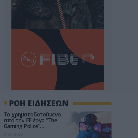
ΡΟΗ ΕΙΔΗΣΕΩΝ
Το χρηματοδοτούμενο
από την ΕΕ έργο “The
Gaming Police”
ενισχύει την ασφάλεια
31.07.2026
των παιδιών στο