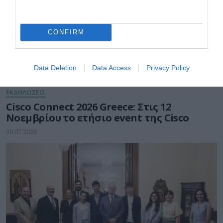
CONFIRM
Data Deletion
Data Access
Privacy Policy
ΕΚΔΗΛΩΣΕΙΣ
Cisco Connect 2026 Greece: Στις 12
Νοεμβρίου το ετήσιο event της Cisco
30.07.2026