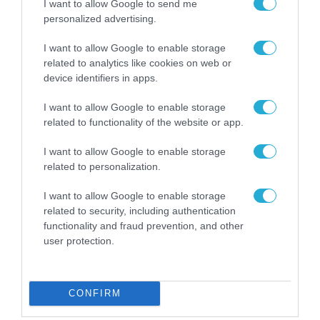
I want to allow Google to send me
personalized advertising.
I want to allow Google to enable storage
related to analytics like cookies on web or
device identifiers in apps.
I want to allow Google to enable storage
related to functionality of the website or app.
I want to allow Google to enable storage
related to personalization.
ΤΕΧΝΟΛΟΓΙΕΣ
Το AI Chatbot της Google μπορεί
I want to allow Google to enable storage
πλέον να “μιλήσει” με το Gmail
related to security, including authentication
και το Drive
functionality and fraud prevention, and other
user protection.
19.09.2023
CONFIRM