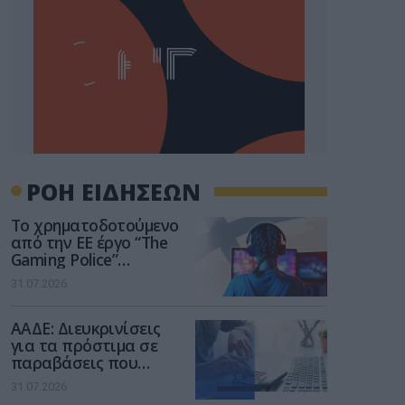
ΡΟΗ ΕΙΔΗΣΕΩΝ
Το χρηματοδοτούμενο
από την ΕΕ έργο “The
Gaming Police”
ενισχύει την ασφάλεια
31.07.2026
των παιδιών στο
διαδίκτυο
ΑΑΔΕ: Διευκρινίσεις
για τα πρόστιμα σε
παραβάσεις που
αφορούν τους ΦΗΜ
31.07.2026