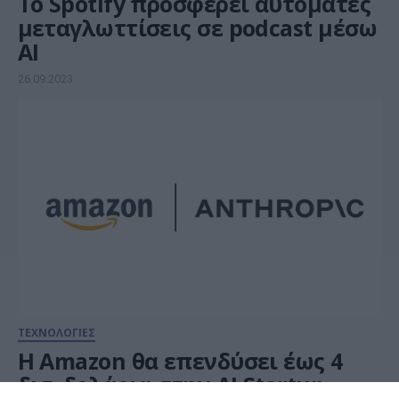
Το Spotify προσφέρει αυτόματες
μεταγλωττίσεις σε podcast μέσω
AI
26.09.2023
ΤΕΧΝΟΛΟΓΙΕΣ
Η Amazon θα επενδύσει έως 4
δισ. δολάρια στην ΑΙ Startup