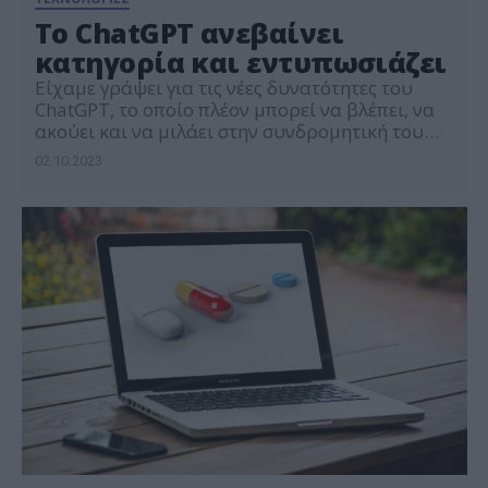
Tο ChatGPT ανεβαίνει
κατηγορία και εντυπωσιάζει
Είχαμε γράψει για τις νέες δυνατότητες του
ChatGPT, το οποίο πλέον μπορεί να βλέπει, να
ακούει και να μιλάει στην συνδρομητική του
έκδοση. Έχουν αρχίσει να βγαίνουν στην
02.10.2023
επιφάνεια μερικές άκρως εντυπωσιακές
χρήσεις της νέας και βελτιωμένης έκδοσης.
Οπτικός προγραμματιστής Ο συγκεκριμένος
χρήστης ανέβασε ένα screenshot στο prompt
του ChatGPT από ένα πληροφορικό dashboard
κάποιας […]