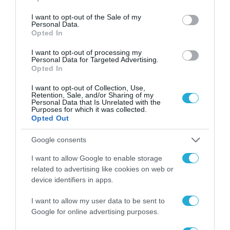
use your data for below specified purposes in below Google
consent section.
I want to opt-out of the Sale of my
Personal Data.
Opted In
I want to opt-out of processing my
Personal Data for Targeted Advertising.
Opted In
I want to opt-out of Collection, Use,
Retention, Sale, and/or Sharing of my
Personal Data that Is Unrelated with the
Purposes for which it was collected.
Opted Out
Google consents
ΧΡΗΜΑΤΟΔΟΤΗΣΕΙΣ
GE HealthCare: Έλαβε 44
I want to allow Google to enable storage
related to advertising like cookies on web or
εκατομμύρια δολάρια
device identifiers in apps.
επιχορήγηση για την ανάπτυξη
εφαρμογών υπερήχων με
I want to allow my user data to be sent to
22.09.2023
τεχνητή νοημοσύνη
Google for online advertising purposes.