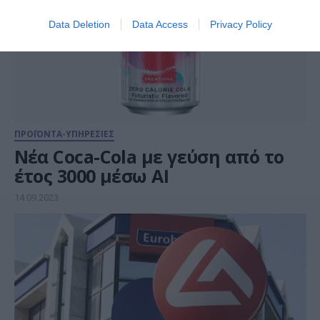
Data Deletion
Data Access
Privacy Policy
ΠΡΟΪΟΝΤΑ-ΥΠΗΡΕΣΙΕΣ
Νέα Coca-Cola με γεύση από το
έτος 3000 μέσω AI
14.09.2023