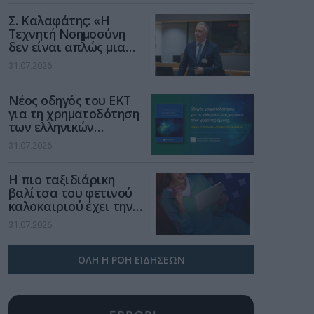
Σ. Καλαφάτης: «Η
Τεχνητή Νοημοσύνη
δεν είναι απλώς μια
νέα τεχνολογία, είναι
31.07.2026
μια νέα βιομηχανική
επανάσταση»
Νέος οδηγός του ΕΚΤ
για τη χρηματοδότηση
των ελληνικών
επιχειρήσεων στον
31.07.2026
χώρο της άμυνας
Η πιο ταξιδιάρικη
βαλίτσα του φετινού
καλοκαιριού έχει την
υπογραφή της Xiaomi
31.07.2026
ΟΛΗ Η ΡΟΗ ΕΙΔΗΣΕΩΝ