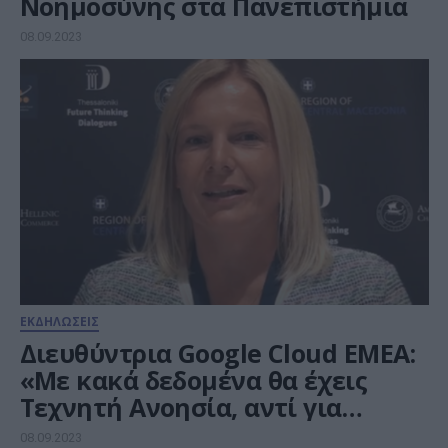
Νοημοσύνης στα Πανεπιστήμια
08.09.2023
ΕΚΔΗΛΩΣΕΙΣ
Διευθύντρια Google Cloud EMEA:
«Mε κακά δεδομένα θα έχεις
Τεχνητή Ανοησία, αντί για
Τεχνητή Νοημοσύνη»
08.09.2023