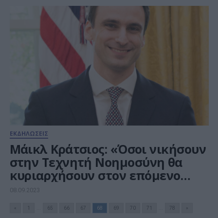
ΕΚΔΗΛΩΣΕΙΣ
Mάικλ Κράτσιος: «Όσοι νικήσουν
στην Τεχνητή Νοημοσύνη θα
κυριαρχήσουν στον επόμενο
αιώνα»
08.09.2023
«
1
...
65
66
67
68
69
70
71
...
78
»