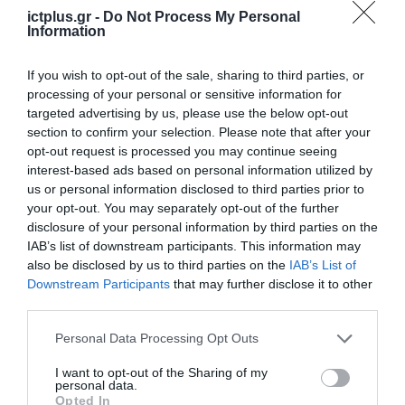
Anthropic
ictplus.gr -
Do Not Process My Personal
Information
25.09.2023
If you wish to opt-out of the sale, sharing to third parties, or
processing of your personal or sensitive information for
targeted advertising by us, please use the below opt-out
section to confirm your selection. Please note that after your
opt-out request is processed you may continue seeing
interest-based ads based on personal information utilized by
us or personal information disclosed to third parties prior to
your opt-out. You may separately opt-out of the further
disclosure of your personal information by third parties on the
IAB’s list of downstream participants. This information may
also be disclosed by us to third parties on the
IAB’s List of
Downstream Participants
that may further disclose it to other
ΕΡΕΥΝΑ & ΚΑΙΝΟΤΟΜΙΑ
third parties.
Ερευνητική ομάδα του ΟΠΑ
Please note that this website/app uses one or more Google
Personal Data Processing Opt Outs
διακρίνεται σε διεθνή
services and may gather and store information including but
διαγωνισμό Τεχνητής
not limited to your visit or usage behaviour. You may click to
I want to opt-out of the Sharing of my
personal data.
Νοημοσύνης
grant or deny consent to Google and its third-party tags to
Opted In
25.09.2023