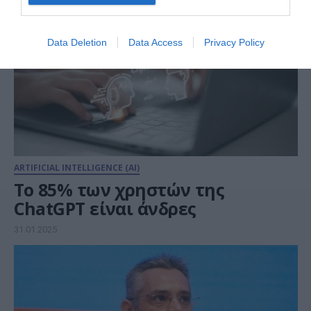
Data Deletion
Data Access
Privacy Policy
ARTIFICIAL INTELLIGENCE (AI)
Το 85% των χρηστών της
ChatGPT είναι άνδρες
31.01.2025