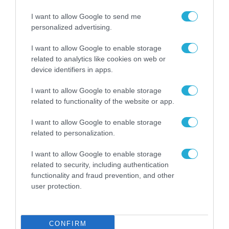
03.02.2025
I want to allow Google to send me
personalized advertising.
I want to allow Google to enable storage
related to analytics like cookies on web or
device identifiers in apps.
I want to allow Google to enable storage
related to functionality of the website or app.
I want to allow Google to enable storage
related to personalization.
ARTIFICIAL INTELLIGENCE (AI)
I want to allow Google to enable storage
Galaxy Tech Forum:
related to security, including authentication
Διαμορφώνοντας το μέλλον με
functionality and fraud prevention, and other
user protection.
τη βοήθεια της Τεχνητής
Νοημοσύνης
03.02.2025
CONFIRM