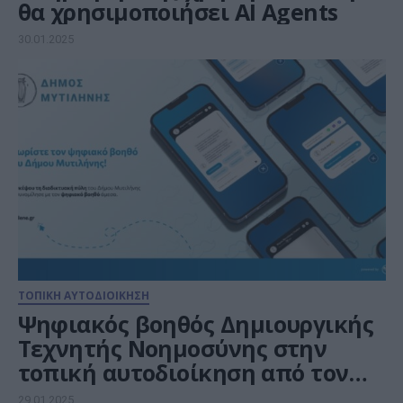
θα χρησιμοποιήσει ΑΙ Agents
30.01.2025
ΤΟΠΙΚΗ ΑΥΤΟΔΙΟΙΚΗΣΗ
Ψηφιακός βοηθός Δημιουργικής
Τεχνητής Νοημοσύνης στην
τοπική αυτοδιοίκηση από τον
Δήμο Μυτιλήνης
29.01.2025