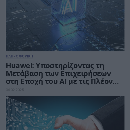
ΠΛΗΡΟΦΟΡΙΚΗ
Huawei: Υποστηρίζοντας τη
Μετάβαση των Επιχειρήσεων
στη Εποχή του ΑΙ με τις Πλέον
Σύγχρονες Λύσεις Αποθήκευσης
06.02.2025
Δεδομένων