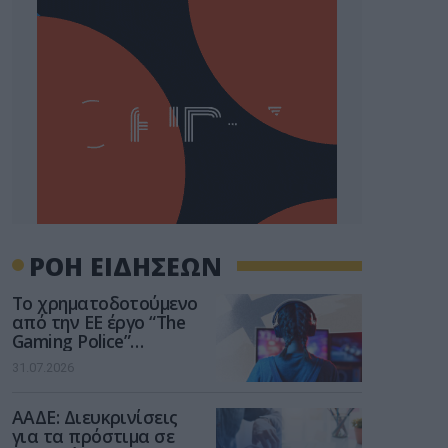
ΡΟΗ ΕΙΔΗΣΕΩΝ
Το χρηματοδοτούμενο
από την ΕΕ έργο “The
Gaming Police”
ενισχύει την ασφάλεια
31.07.2026
των παιδιών στο
διαδίκτυο
ΑΑΔΕ: Διευκρινίσεις
για τα πρόστιμα σε