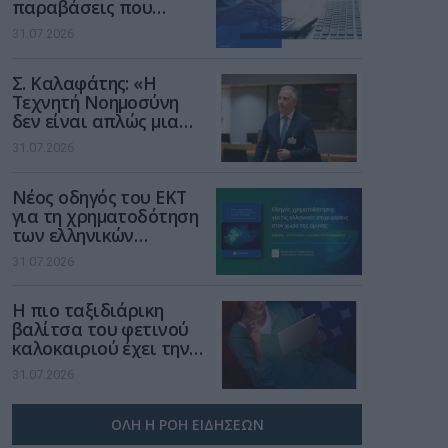
παραβάσεις που
αφορούν τους ΦΗΜ
31.07.2026
Σ. Καλαφάτης: «Η
Τεχνητή Νοημοσύνη
δεν είναι απλώς μια
νέα τεχνολογία, είναι
31.07.2026
μια νέα βιομηχανική
επανάσταση»
Νέος οδηγός του ΕΚΤ
για τη χρηματοδότηση
των ελληνικών
επιχειρήσεων στον
31.07.2026
χώρο της άμυνας
Η πιο ταξιδιάρικη
βαλίτσα του φετινού
καλοκαιριού έχει την
υπογραφή της Xiaomi
31.07.2026
ΟΛΗ Η ΡΟΗ ΕΙΔΗΣΕΩΝ