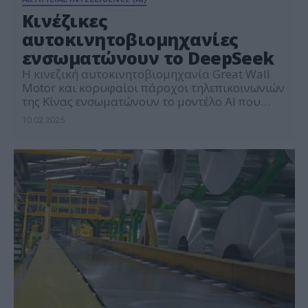
Κινέζικες
αυτοκινητοβιομηχανίες
ενσωματώνουν το DeepSeek
Η κινεζική αυτοκινητοβιομηχανία Great Wall
Motor και κορυφαίοι πάροχοι τηλεπικοινωνιών
της Κίνας ενσωματώνουν το μοντέλο AI που
κυκλοφόρησε από την DeepSeek στα προϊόντα
10.02.2025
τους, για να επωφεληθούν από τις υπηρεσίες
της νεοφυούς επιχείρησης. Η Great Wall με
έδρα το Hebei -η πρώτη εισηγμένη στο
χρηματιστήριο αυτοκινητοβιομηχανία της
Κίνας- επιβεβαίωσε στο Reuters ότι έχει
ενσωματώσει το […]