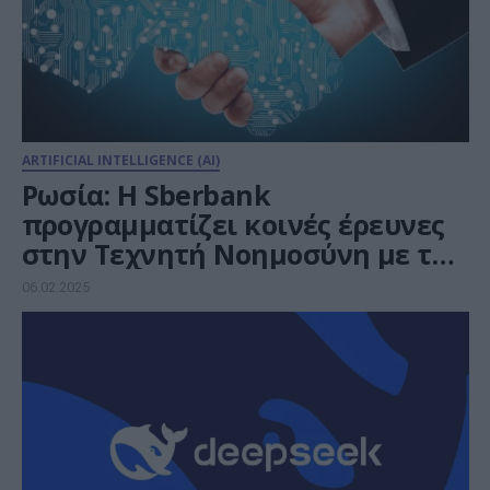
ARTIFICIAL INTELLIGENCE (AI)
Ρωσία: Η Sberbank
προγραμματίζει κοινές έρευνες
στην Τεχνητή Νοημοσύνη με την
Κίνα
06.02.2025