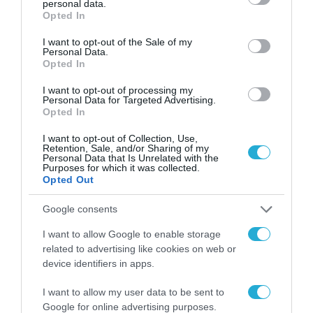
personal data.
πλατφόρμας Infinity μέσω ΤΝ
grant or deny consent to Google and its third-party tags to
Opted In
use your data for below specified purposes in below Google
04.02.2025
consent section.
I want to opt-out of the Sale of my
Personal Data.
Opted In
I want to opt-out of processing my
Personal Data for Targeted Advertising.
Opted In
I want to opt-out of Collection, Use,
Retention, Sale, and/or Sharing of my
Personal Data that Is Unrelated with the
Purposes for which it was collected.
Opted Out
Google consents
ARTIFICIAL INTELLIGENCE (AI)
I want to allow Google to enable storage
related to advertising like cookies on web or
Microsoft και Meta
device identifiers in apps.
“αγκαλιάζουν” την κινεζική
πλατφόρμα Deepseek
I want to allow my user data to be sent to
Google for online advertising purposes.