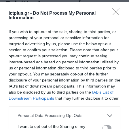
Deloitte: Διαφορετικός και
βραδύτερος ο ρυθμός υιοθέτησής
ictplus.gr -
Do Not Process My Personal
του Gen AI από τις επιχειρήσεις
Information
06.02.2025
If you wish to opt-out of the sale, sharing to third parties, or
processing of your personal or sensitive information for
targeted advertising by us, please use the below opt-out
section to confirm your selection. Please note that after your
opt-out request is processed you may continue seeing
interest-based ads based on personal information utilized by
us or personal information disclosed to third parties prior to
your opt-out. You may separately opt-out of the further
disclosure of your personal information by third parties on the
IAB’s list of downstream participants. This information may
also be disclosed by us to third parties on the
IAB’s List of
Downstream Participants
that may further disclose it to other
third parties.
ARTIFICIAL INTELLIGENCE (AI)
Please note that this website/app uses one or more Google
Personal Data Processing Opt Outs
Check Point: Ενίσχυση την
services and may gather and store information including but
διαχείρισης ασφάλειας της
not limited to your visit or usage behaviour. You may click to
I want to opt-out of the Sharing of my