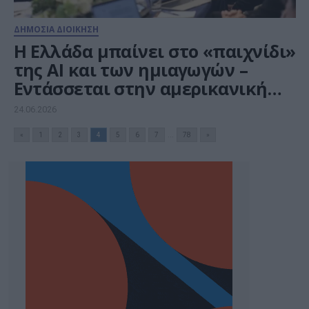
ΔΗΜΟΣΙΑ ΔΙΟΙΚΗΣΗ
Η Ελλάδα μπαίνει στο «παιχνίδι»
της AI και των ημιαγωγών –
Εντάσσεται στην αμερικανική
πρωτοβουλία Pax Silica
24.06.2026
«
1
2
3
4
5
6
7
...
78
»