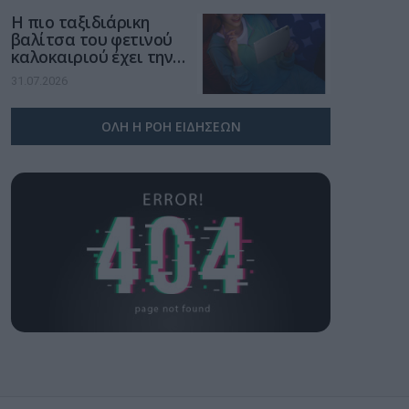
Η πιο ταξιδιάρικη
βαλίτσα του φετινού
καλοκαιριού έχει την
υπογραφή της Xiaomi
31.07.2026
ΟΛΗ Η ΡΟΗ ΕΙΔΗΣΕΩΝ