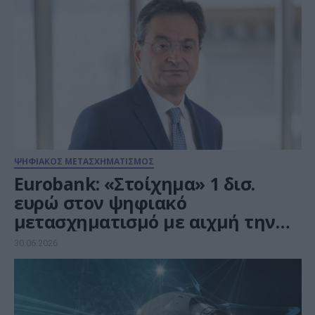
ΨΗΦΙΑΚΟΣ ΜΕΤΑΣΧΗΜΑΤΙΣΜΟΣ
Eurobank: «Στοίχημα» 1 δισ.
ευρώ στον ψηφιακό
μετασχηματισμό με αιχμή την
Τεχνητή Νοημοσύνη
30.06.2026