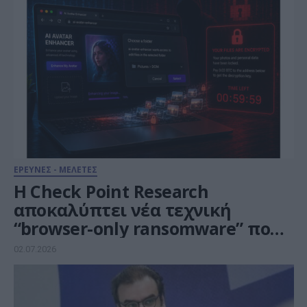
ΕΡΕΥΝΕΣ - ΜΕΛΕΤΕΣ
Η Check Point Research
αποκαλύπτει νέα τεχνική
“browser-only ransomware” που
αξιοποιεί την τεχνητή
02.07.2026
νοημοσύνη