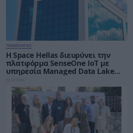
ΤΕΧΝΟΛΟΓΙΕΣ
Η Space Hellas διευρύνει την
πλατφόρμα SenseOne ΙοΤ με
υπηρεσία Managed Data Lake
για την αξιοποίηση
02.07.2026
βιομηχανικών δεδομένων με
Τεχνητή Νοημοσύνη