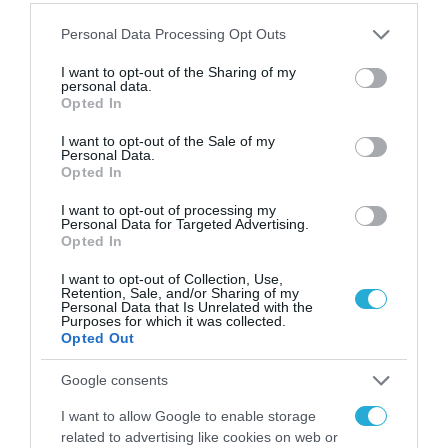
ΤΕΧΝΟΛΟΓΙΕΣ
Please note that this website/app uses one or more Google
Personal Data Processing Opt Outs
ESET | Δείκτης Ετοιμότητας
services and may gather and store information including but
Κυβερνοασφάλειας ΜΜΕ 2026:
not limited to your visit or usage behaviour. You may click to
I want to opt-out of the Sharing of my
personal data.
Αυξημένη εμπιστοσύνη, αλλά
grant or deny consent to Google and its third-party tags to
Opted In
use your data for below specified purposes in below Google
και ανησυχία για την τεχνητή
01.07.2026
consent section.
I want to opt-out of the Sale of my
νοημοσύνη
Personal Data.
Opted In
I want to opt-out of processing my
Personal Data for Targeted Advertising.
Opted In
I want to opt-out of Collection, Use,
Retention, Sale, and/or Sharing of my
Personal Data that Is Unrelated with the
Purposes for which it was collected.
Opted Out
Google consents
ΠΟΛΙΤΙΚΗ
I want to allow Google to enable storage
related to advertising like cookies on web or
Νέο πλαίσιο για την Τεχνητή