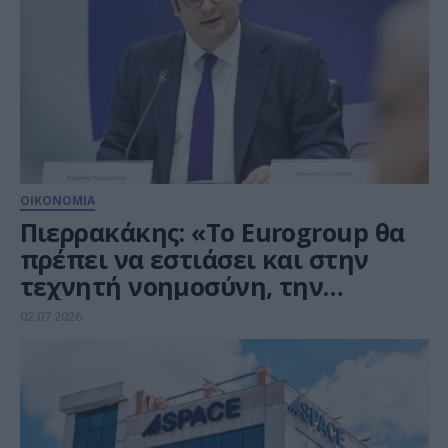
ΟΙΚΟΝΟΜΙΑ
Πιερρακάκης: «Το Eurogroup θα
πρέπει να εστιάσει και στην
τεχνητή νοημοσύνη, την
τεχνολογική καινοτομία και την
02.07.2026
τεχνολογική κυριαρχία»