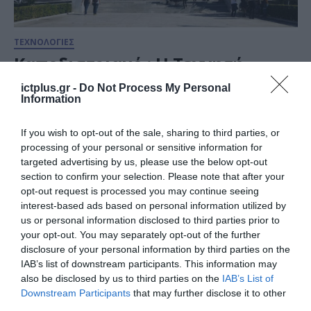
ΤΕΧΝΟΛΟΓΙΕΣ
Καποδιστριακό : Η Τεχνητή
Νοημοσύνη μπαίνει στην πρώτη
ictplus.gr -
Do Not Process My Personal
γραμμή της κυβερνοασφάλειας
Information
02.07.2026
If you wish to opt-out of the sale, sharing to third parties, or
processing of your personal or sensitive information for
targeted advertising by us, please use the below opt-out
section to confirm your selection. Please note that after your
opt-out request is processed you may continue seeing
interest-based ads based on personal information utilized by
us or personal information disclosed to third parties prior to
your opt-out. You may separately opt-out of the further
disclosure of your personal information by third parties on the
IAB’s list of downstream participants. This information may
also be disclosed by us to third parties on the
IAB’s List of
Downstream Participants
that may further disclose it to other
third parties.