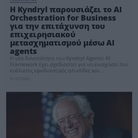
Η Kyndryl παρουσιάζει το AI
Orchestration for Business
για την επιτάχυνση του
επιχειρησιακού
μετασχηματισμού μέσω AI
agents
Η νέα δυνατότητα του Kyndryl Agentic AI
Framework έχει σχεδιαστεί για να ενισχύσει πιο
ευέλικτες εφοδιαστικές αλυσίδες και
εξατομικευμένες εμπειρίες πελατών στους
07.07.2026
κλάδους του λιανεμπορίου, των
καταναλωτικών αγαθών (CPG), των ταξιδιών και
των μεταφορών