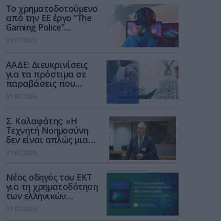
Το χρηματοδοτούμενο
από την ΕΕ έργο “The
Gaming Police”
ενισχύει την ασφάλεια
31.07.2026
των παιδιών στο
διαδίκτυο
ΑΑΔΕ: Διευκρινίσεις
για τα πρόστιμα σε
παραβάσεις που
αφορούν τους ΦΗΜ
31.07.2026
Σ. Καλαφάτης: «Η
Τεχνητή Νοημοσύνη
δεν είναι απλώς μια
νέα τεχνολογία, είναι
31.07.2026
μια νέα βιομηχανική
επανάσταση»
Νέος οδηγός του ΕΚΤ
για τη χρηματοδότηση
των ελληνικών
επιχειρήσεων στον
31.07.2026
χώρο της άμυνας