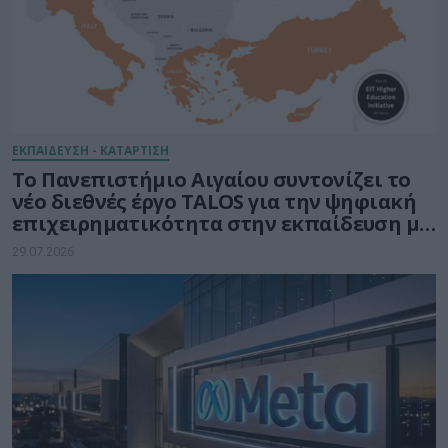
ΕΚΠΑΙΔΕΥΣΗ - ΚΑΤΑΡΤΙΣΗ
Το Πανεπιστήμιο Αιγαίου συντονίζει το
νέο διεθνές έργο TALOS για την ψηφιακή
επιχειρηματικότητα στην εκπαίδευση με
τη δύναμη της Τεχνητής Νοημοσύνης
29.07.2026