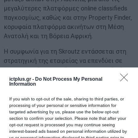
μεγαλύτερες πλατφόρμες online classifieds
παγκοσμίως, καθώς και στην Property Finder,
κορυφαία πλατφόρμα ακινήτων στη Μέση
Ανατολή και τη Βόρεια Αφρική.
Η συμφωνία για τη Skroutz εντάσσεται στη
στρατηγική της εταιρείας να επενδύει σε
τεχνολογικές πλατφόρμες με ηγετική θέση
στις αγορές τους και ισχυρές
ictplus.gr -
Do Not Process My Personal
Information
μακροπρόθεσμες προοπτικές ανάπτυξης.
If you wish to opt-out of the sale, sharing to third parties, or
TAGS:
processing of your personal or sensitive information for
BLACKSTONE
SKROUTZ
ΣΥΜΦΩΝΙΑ
targeted advertising by us, please use the below opt-out
section to confirm your selection. Please note that after your
opt-out request is processed you may continue seeing
interest-based ads based on personal information utilized by
us or personal information disclosed to third parties prior to