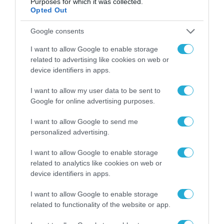
Purposes for which it was collected.
Opted Out
Google consents
I want to allow Google to enable storage
related to advertising like cookies on web or
ΡΟΗ ΕΙΔΗΣΕΩΝ
device identifiers in apps.
Το χρηματοδοτούμενο
I want to allow my user data to be sent to
από την ΕΕ έργο “The
Google for online advertising purposes.
Gaming Police”
ενισχύει την ασφάλεια
31.07.2026
I want to allow Google to send me
των παιδιών στο
personalized advertising.
διαδίκτυο
ΑΑΔΕ: Διευκρινίσεις
για τα πρόστιμα σε
I want to allow Google to enable storage
παραβάσεις που
related to analytics like cookies on web or
αφορούν τους ΦΗΜ
device identifiers in apps.
31.07.2026
I want to allow Google to enable storage
Σ. Καλαφάτης: «Η
related to functionality of the website or app.
Τεχνητή Νοημοσύνη
δεν είναι απλώς μια