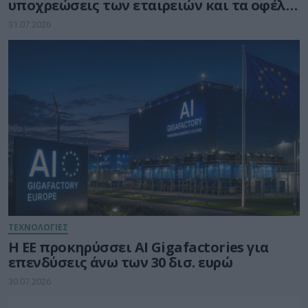
υποχρεώσεις των εταιρειών και τα οφέλη
για τους καταναλωτές
31.07.2026
ΤΕΧΝΟΛΟΓΙΕΣ
Η ΕΕ προκηρύσσει AI Gigafactories για
επενδύσεις άνω των 30 δισ. ευρώ
30.07.2026