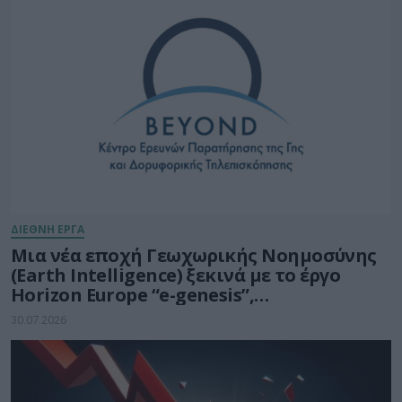
ΔΙΕΘΝΗ ΕΡΓΑ
Μια νέα εποχή Γεωχωρικής Νοημοσύνης
(Earth Intelligence) ξεκινά με το έργο
Horizon Europe “e-genesis”,
προϋπολογισμού 7,5 εκατ. ευρώ
30.07.2026