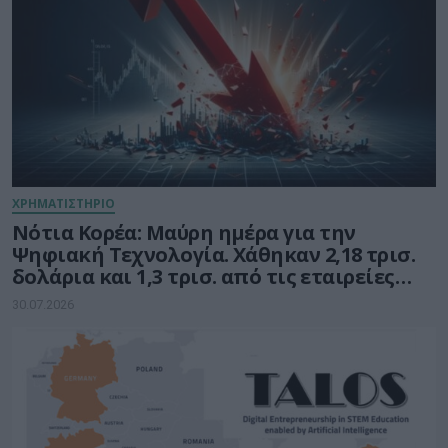
ΧΡΗΜΑΤΙΣΤΗΡΙΟ
Νότια Κορέα: Μαύρη ημέρα για την
Ψηφιακή Τεχνολογία. Χάθηκαν 2,18 τρισ.
δολάρια και 1,3 τρισ. από τις εταιρείες
ημιαγωγών
30.07.2026