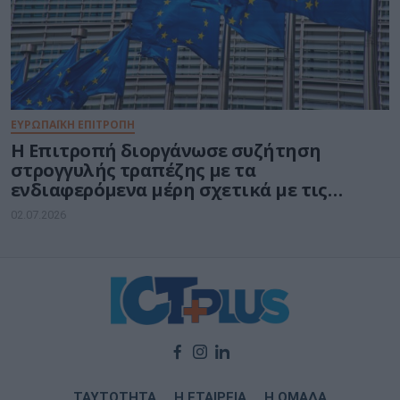
ΕΥΡΩΠΑΪΚΗ ΕΠΙΤΡΟΠΗ
Η Επιτροπή διοργάνωσε συζήτηση
στρογγυλής τραπέζης με τα
ενδιαφερόμενα μέρη σχετικά με τις
υπηρεσίες υπολογιστικού νέφους στο
02.07.2026
πλαίσιο της πράξης για τις ψηφιακές
αγορές
ΤΑΥΤΟΤΗΤΑ
Η ΕΤΑΙΡΕΙΑ
Η ΟΜΑΔΑ