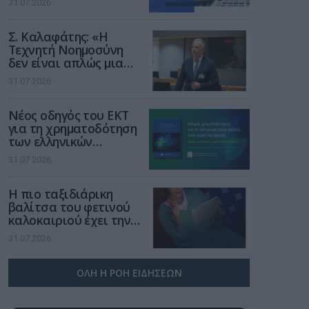
31.07.2026
Σ. Καλαφάτης: «Η
Τεχνητή Νοημοσύνη
δεν είναι απλώς μια
νέα τεχνολογία, είναι
31.07.2026
μια νέα βιομηχανική
επανάσταση»
Νέος οδηγός του ΕΚΤ
για τη χρηματοδότηση
των ελληνικών
επιχειρήσεων στον
31.07.2026
χώρο της άμυνας
Η πιο ταξιδιάρικη
βαλίτσα του φετινού
καλοκαιριού έχει την
υπογραφή της Xiaomi
31.07.2026
ΟΛΗ Η ΡΟΗ ΕΙΔΗΣΕΩΝ