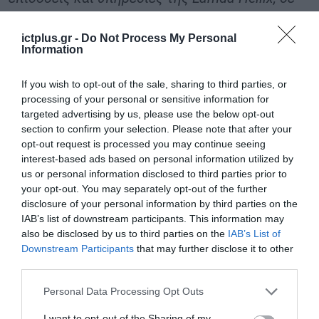
συνδυασμό με τη σταθερή ανάπτυξη και
ictplus.gr -
Do Not Process My Personal
κερδοφορία της εταιρείας, την έχουν
Information
καταστήσει ηγετικό πάροχο υπηρεσιών data
centre στην ευρύτερη περιοχή και έχουν
If you wish to opt-out of the sale, sharing to third parties, or
processing of your personal or sensitive information for
αναδείξει τον κρίσιμο ρόλο που μπορεί να
targeted advertising by us, please use the below opt-out
επιτελέσει η Ελλάδα στον αναπτυσσόμενο
section to confirm your selection. Please note that after your
opt-out request is processed you may continue seeing
κόσμο του cloud παγκoσμίως. Πιστεύουμε ότι η
interest-based ads based on personal information utilized by
κορυφαία θέση της Lamda Hellix στην Ελλάδα,
us or personal information disclosed to third parties prior to
δημιουργεί σημαντικές ευκαιρίες για τoν Όμιλο
your opt-out. You may separately opt-out of the further
disclosure of your personal information by third parties on the
της Digital Realty και είμαστε σίγουροι ότι με
IAB’s list of downstream participants. This information may
βάση τις υπάρχουσες σχέσεις μας με τους
also be disclosed by us to third parties on the
IAB’s List of
Downstream Participants
that may further disclose it to other
παγκόσμιους cloud providers και την κοινή
third parties.
πελατοκεντρική φιλοσοφία μας, θα
Please note that this website/app uses one or more Google
Personal Data Processing Opt Outs
δημιουργηθούν σημαντικές νέες ευκαιρίες,
services and may gather and store information including but
ενισχύοντας και επιταχύνοντας περαιτέρω την
not limited to your visit or usage behaviour. You may click to
I want to opt-out of the Sharing of my