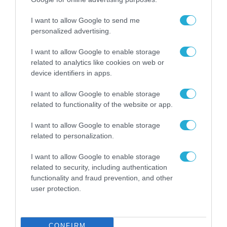
αυτή θα μας επιτρέψει όχι μόνο να παρέχουμε
στους πελάτες μας τεράστιες δυνατότητες
I want to allow Google to send me
personalized advertising.
επέκτασης και ανάπτυξης σε 6 ηπείρους, 23
χώρες και 48 πόλεις σε όλο τον κόσμο αλλά και
I want to allow Google to enable storage
related to analytics like cookies on web or
να εκμεταλλευτούμε τις ευκαιρίες στην
device identifiers in apps.
περιοχή μας, συμβάλλοντας στον περαιτέρω
I want to allow Google to enable storage
ψηφιακό μετασχηματισμό και ανάπτυξη της
related to functionality of the website or app.
Ελλάδας. Παράλληλα θα επιταχύνουμε τα
I want to allow Google to enable storage
σημαντικά αναπτυξιακά επενδυτικά μας πλάνα
related to personalization.
με νέα world-class data centers καθιστώντας
την Ελλάδα ως τον πλέον ανερχόμενο και
I want to allow Google to enable storage
related to security, including authentication
σημαντικό κόμβο στην νέα Ψηφιακή Εποχή: 5G,
functionality and fraud prevention, and other
Cloud & Big Data, AI, IoT, Industry 4.0.”
user protection.
TAGS:
DIGITAL REALTY
LAMDA HELLIX
PLATFORMDIGITAL
CONFIRM