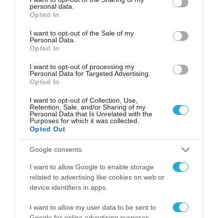
personal data.
grant or deny consent to Google and its third-party tags to
ανάπτυξή της.»
Opted In
use your data for below specified purposes in below Google
consent section.
I want to opt-out of the Sale of my
Το management team της Lamda Hellix, ένα
Personal Data.
Opted In
από τα πιο καταξιωμένα στην Ευρώπη με
συνολική εμπειρία 60 ετών στο τομέα, θα
I want to opt-out of processing my
Personal Data for Targeted Advertising.
συνεχίσει αυτούσιο συμπεριλαμβανομένου
Opted In
του
Προέδρου & Διευθύνοντος Συμβούλου
I want to opt-out of Collection, Use,
Retention, Sale, and/or Sharing of my
Απόστολου Κάκκου
, ο οποίος θα συνεχίσει
Personal Data that Is Unrelated with the
Purposes for which it was collected.
να ηγείται του Ομίλου στην περιοχή.
Opted Out
«Είμαστε εξαιρετικά υπερήφανοι για τη
Google consents
στρατηγική μας συμφωνία με τον Όμιλο της
I want to allow Google to enable storage
related to advertising like cookies on web or
Digital Realty και την ένταξή μας στην
device identifiers in apps.
παγκόσμια πλατφόρμα PlatformDIGITAL»
δήλωσε ο
Απόστολος Κάκκος
.
«Η συνεργασία
I want to allow my user data to be sent to
Google for online advertising purposes.