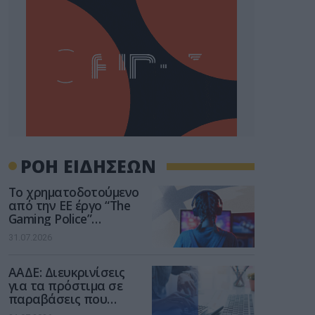
ΡΟΗ ΕΙΔΗΣΕΩΝ
Το χρηματοδοτούμενο
από την ΕΕ έργο “The
Gaming Police”
ενισχύει την ασφάλεια
31.07.2026
των παιδιών στο
διαδίκτυο
ΑΑΔΕ: Διευκρινίσεις
για τα πρόστιμα σε
παραβάσεις που
αφορούν τους ΦΗΜ